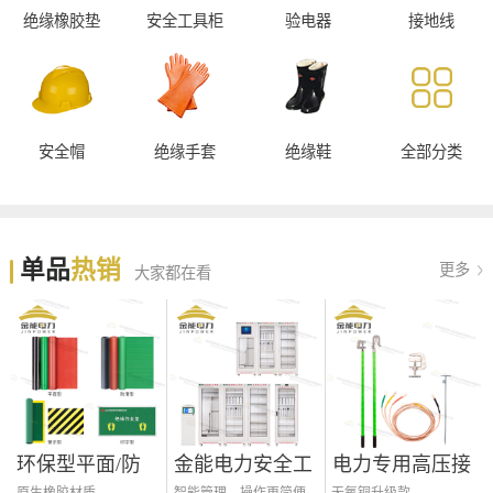
绝缘橡胶垫
安全工具柜
验电器
接地线
安全帽
绝缘手套
绝缘鞋
全部分类
单品
热销
更多
大家都在看
环保型平面/防
金能电力安全工
电力专用高压接