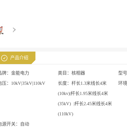
产品介绍
品牌：
金能电力
类目：
核相器
型
电压：
10kV|35kV|110kV
长度：
杆长1.3米线长4米
环
(10kv)|杆长1.95米线长4米
(35kV) |杆长2.45米线长4米
(110kV)
电源开关：
自动