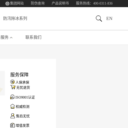
集团网站
防伪查询
产品说明书
服务热线：400-0311-836
EN
防汛除冰系列
与服务
联系我们
服务保障
人保承保
无忧退货
ISO9001认证
权威检测
售后无忧
增值发票