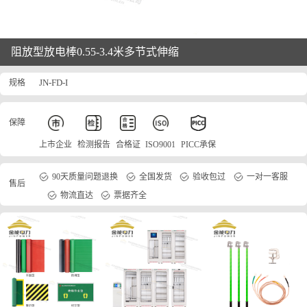
阻放型放电棒0.55-3.4米多节式伸缩
规格
JN-FD-I
保障
上市企业
检测报告
合格证
ISO9001
PICC承保
90天质量问题退换
全国发货
验收包过
一对一客服
售后
物流直达
票据齐全