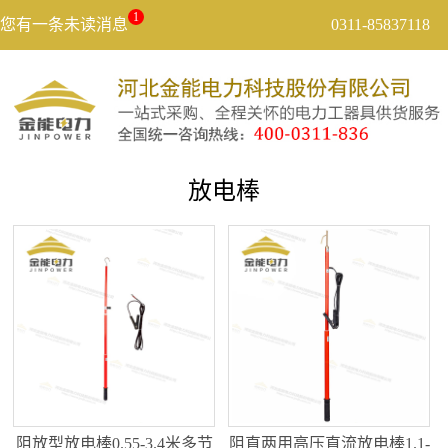
1
您有一条未读消息
0311-85837118
放电棒
阻放型放电棒0.55-3.4米多节
阻直两用高压直流放电棒1.1-